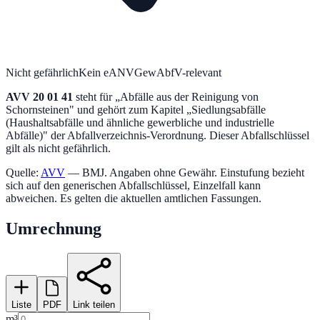
Nicht gefährlich
Kein eANV
GewAbfV-relevant
AVV
20 01 41
steht für „
Abfälle aus der Reinigung von
Schornsteinen
" und gehört zum Kapitel „
Siedlungsabfälle
(Haushaltsabfälle und ähnliche gewerbliche und industrielle
Abfälle)
" der Abfallverzeichnis-Verordnung.
Dieser Abfallschlüssel
gilt als nicht gefährlich.
Quelle:
AVV
— BMJ. Angaben ohne Gewähr. Einstufung bezieht
sich auf den generischen Abfallschlüssel, Einzelfall kann
abweichen. Es gelten die aktuellen amtlichen Fassungen.
Umrechnung
Liste
PDF
Link teilen
m³