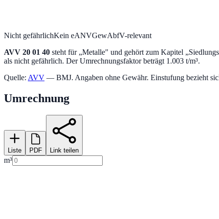
Nicht gefährlich
Kein eANV
GewAbfV-relevant
AVV
20 01 40
steht für „
Metalle
" und gehört zum Kapitel „
Siedlungs
als nicht gefährlich.
Der Umrechnungsfaktor beträgt 1.003 t/m³.
Quelle:
AVV
— BMJ. Angaben ohne Gewähr. Einstufung bezieht sich a
Umrechnung
Liste
PDF
Link teilen
m³