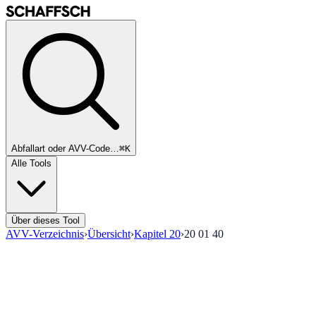
Abfallart oder AVV-Code…
⌘K
Alle Tools
Über dieses Tool
AVV-Verzeichnis
›
Übersicht
›
Kapitel
20
›
20 01 40