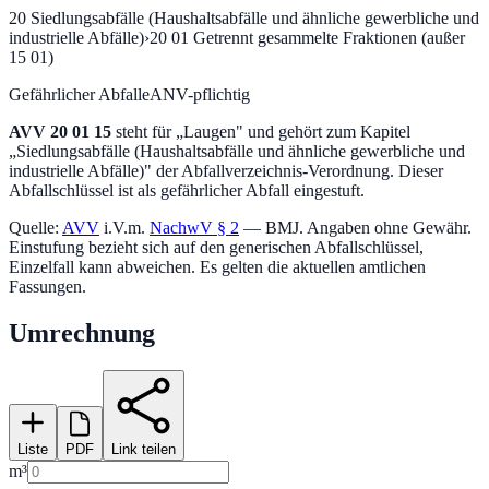
20
Siedlungsabfälle (Haushaltsabfälle und ähnliche gewerbliche und
industrielle Abfälle)
›
20 01
Getrennt gesammelte Fraktionen (außer
15 01)
Gefährlicher Abfall
eANV-pflichtig
AVV
20 01 15
steht für „
Laugen
" und gehört zum Kapitel
„
Siedlungsabfälle (Haushaltsabfälle und ähnliche gewerbliche und
industrielle Abfälle)
" der Abfallverzeichnis-Verordnung.
Dieser
Abfallschlüssel ist als gefährlicher Abfall eingestuft.
Quelle:
AVV
i.V.m.
NachwV § 2
— BMJ. Angaben ohne Gewähr.
Einstufung bezieht sich auf den generischen Abfallschlüssel,
Einzelfall kann abweichen. Es gelten die aktuellen amtlichen
Fassungen.
Umrechnung
Liste
PDF
Link teilen
m³