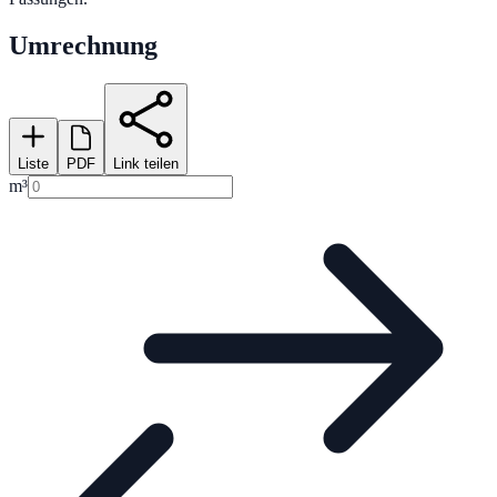
Umrechnung
Liste
PDF
Link teilen
m³