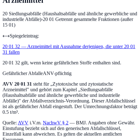
Arzneimittel
20
Siedlungsabfälle (Haushaltsabfälle und ähnliche gewerbliche und
industrielle Abfälle)
›
20 01
Getrennt gesammelte Fraktionen (außer
15 01)
⟷
Spiegeleintrag:
20 01 32
—
Arzneimittel mit Ausnahme derjenigen, die unter 20 01
31 fallen
20 01 32 gilt, wenn keine gefährlichen Stoffe enthalten sind.
Gefährlicher Abfall
eANV-pflichtig
AVV
20 01 31
steht für „
Zytotoxische und zytostatische
Arzneimittel
" und gehört zum Kapitel „
Siedlungsabfälle
(Haushaltsabfälle und ähnliche gewerbliche und industrielle
Abfälle)
" der Abfallverzeichnis-Verordnung.
Dieser Abfallschlüssel
ist als gefährlicher Abfall eingestuft.
Der Umrechnungsfaktor beträgt
0.5 t/m³.
Quelle:
AVV
i.V.m.
NachwV § 2
— BMJ. Angaben ohne Gewähr.
Einstufung bezieht sich auf den generischen Abfallschlüssel,
Einzelfall kann abweichen. Es gelten die aktuellen amtlichen
Fassungen.