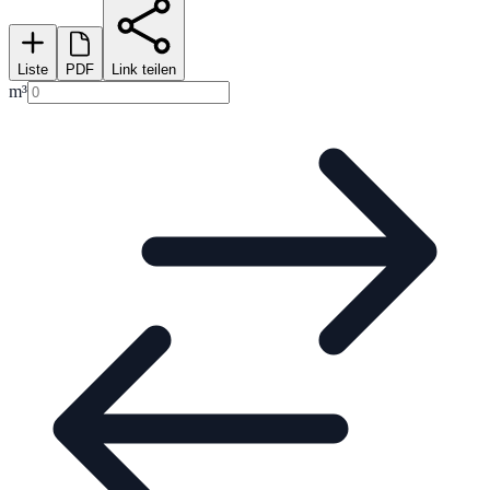
Liste
PDF
Link teilen
m³