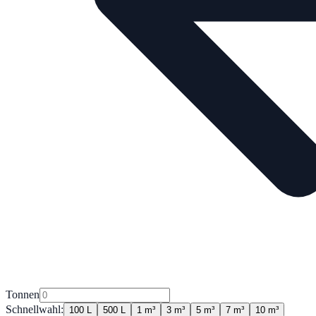
Tonnen
Schnellwahl:
100 L
500 L
1 m³
3 m³
5 m³
7 m³
10 m³