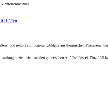
Nichteisenmetallen
0 11 fallen
alten
" und gehört zum Kapitel „
Abfälle aus thermischen Prozessen
" de
fung bezieht sich auf den generischen Abfallschlüssel, Einzelfall ka