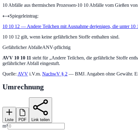
10
Abfälle aus thermischen Prozessen
›
10 10
Abfälle vom Gießen von 
⟷
Spiegeleintrag:
10 10 12
—
Andere Teilchen mit Ausnahme derjenigen, die unter 10 1
10 10 12 gilt, wenn keine gefährlichen Stoffe enthalten sind.
Gefährlicher Abfall
eANV-pflichtig
AVV
10 10 11
steht für „
Andere Teilchen, die gefährliche Stoffe enth
gefährlicher Abfall eingestuft.
Quelle:
AVV
i.V.m.
NachwV § 2
— BMJ. Angaben ohne Gewähr. Einstu
Umrechnung
Liste
PDF
Link teilen
m³