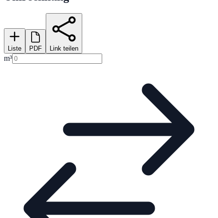
Liste
PDF
Link teilen
m³