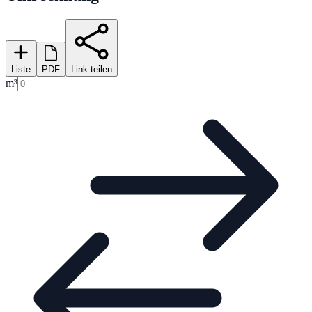
Liste
PDF
Link teilen
m³