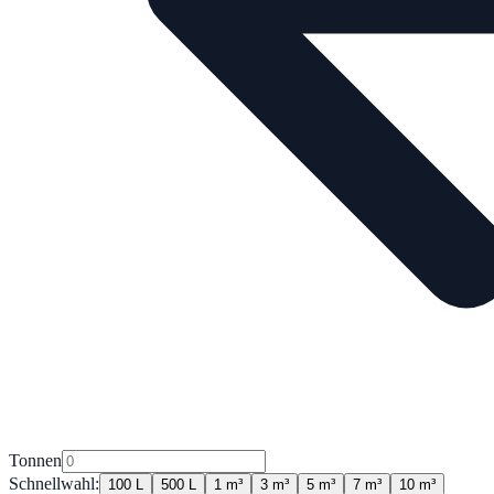
Tonnen
Schnellwahl:
100 L
500 L
1 m³
3 m³
5 m³
7 m³
10 m³