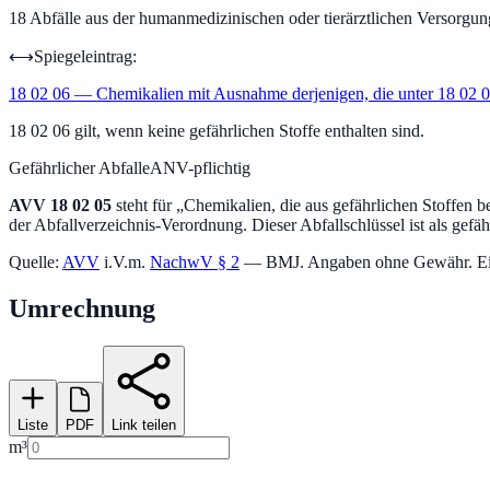
18
Abfälle aus der humanmedizinischen oder tierärztlichen Versorgu
⟷
Spiegeleintrag:
18 02 06
—
Chemikalien mit Ausnahme derjenigen, die unter 18 02 0
18 02 06 gilt, wenn keine gefährlichen Stoffe enthalten sind.
Gefährlicher Abfall
eANV-pflichtig
AVV
18 02 05
steht für „
Chemikalien, die aus gefährlichen Stoffen b
der Abfallverzeichnis-Verordnung.
Dieser Abfallschlüssel ist als gefäh
Quelle:
AVV
i.V.m.
NachwV § 2
— BMJ. Angaben ohne Gewähr. Einstu
Umrechnung
Liste
PDF
Link teilen
m³