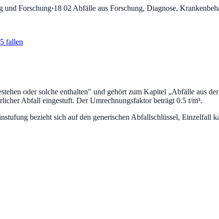
ng und Forschung
›
18 02
Abfälle aus Forschung, Diagnose, Krankenbeh
5 fallen
estehen oder solche enthalten
" und gehört zum Kapitel „
Abfälle aus de
rlicher Abfall eingestuft.
Der Umrechnungsfaktor beträgt 0.5 t/m³.
fung bezieht sich auf den generischen Abfallschlüssel, Einzelfall ka