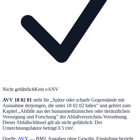
Nicht gefährlich
Kein eANV
AVV
18 02 01
steht für „
Spitze oder scharfe Gegenstände mit
Ausnahme derjenigen, die unter 18 02 02 fallen
" und gehört zum
Kapitel „
Abfälle aus der humanmedizinischen oder tierärztlichen
Versorgung und Forschung
" der Abfallverzeichnis-Verordnung.
Dieser Abfallschlüssel gilt als nicht gefährlich.
Der
Umrechnungsfaktor beträgt 0.5 t/m³.
Quelle:
AVV
— BMJ. Angaben ohne Gewähr. Einstufung bezieht