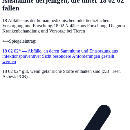
Ausnahme derjenigen, die unter 18 02 02
fallen
18
Abfälle aus der humanmedizinischen oder tierärztlichen
Versorgung und Forschung
›
18 02
Abfälle aus Forschung, Diagnose,
Krankenbehandlung und Vorsorge bei Tieren
⟷
Spiegeleintrag:
18 02 02
*
—
Abfälle, an deren Sammlung und Entsorgung aus
infektionspräventiver Sicht besondere Anforderungen gestellt
werden
18 02 02* gilt, wenn gefährliche Stoffe enthalten sind (z.B. Teer,
Asbest, PCB).