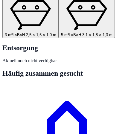
3 m³
L×B×H
2,5
×
1,5
×
1,0
m
5 m³
L×B×H
3,1
×
1,8
×
1,3
m
Entsorgung
Aktuell noch nicht verfügbar
Häufig zusammen gesucht