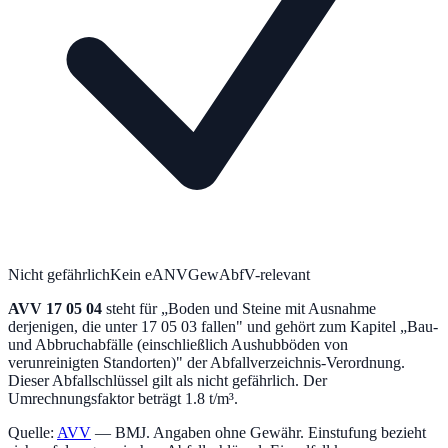
Nicht gefährlich
Kein eANV
GewAbfV-relevant
AVV
17 05 04
steht für „
Boden und Steine mit Ausnahme
derjenigen, die unter 17 05 03 fallen
" und gehört zum Kapitel „
Bau-
und Abbruchabfälle (einschließlich Aushubböden von
verunreinigten Standorten)
" der Abfallverzeichnis-Verordnung.
Dieser Abfallschlüssel gilt als nicht gefährlich.
Der
Umrechnungsfaktor beträgt 1.8 t/m³.
Quelle:
AVV
— BMJ. Angaben ohne Gewähr. Einstufung bezieht