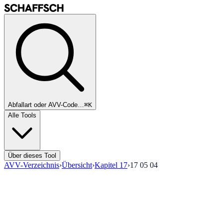
Abfallart oder AVV-Code…
⌘K
Alle Tools
Über dieses Tool
AVV-Verzeichnis
›
Übersicht
›
Kapitel
17
›
17 05 04