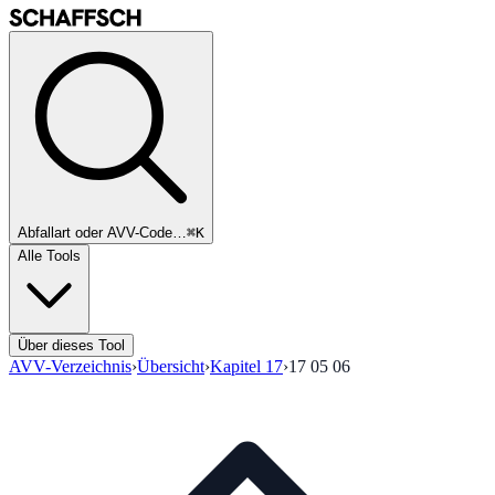
Abfallart oder AVV-Code…
⌘K
Alle Tools
Über dieses Tool
AVV-Verzeichnis
›
Übersicht
›
Kapitel
17
›
17 05 06