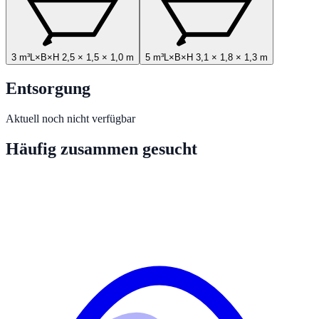
3 m³
L×B×H
2,5
×
1,5
×
1,0
m
5 m³
L×B×H
3,1
×
1,8
×
1,3
m
Entsorgung
Aktuell noch nicht verfügbar
Häufig zusammen gesucht