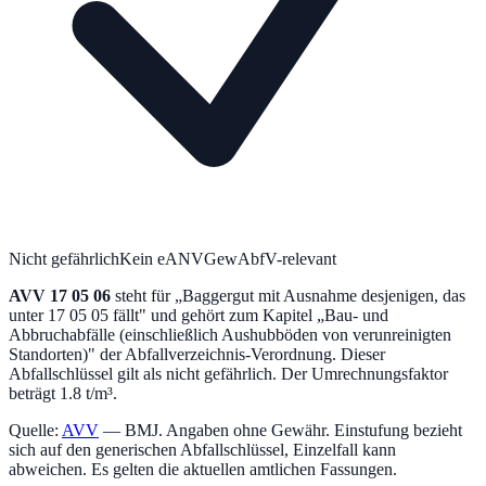
Nicht gefährlich
Kein eANV
GewAbfV-relevant
AVV
17 05 06
steht für „
Baggergut mit Ausnahme desjenigen, das
unter 17 05 05 fällt
" und gehört zum Kapitel „
Bau- und
Abbruchabfälle (einschließlich Aushubböden von verunreinigten
Standorten)
" der Abfallverzeichnis-Verordnung.
Dieser
Abfallschlüssel gilt als nicht gefährlich.
Der Umrechnungsfaktor
beträgt 1.8 t/m³.
Quelle:
AVV
— BMJ. Angaben ohne Gewähr. Einstufung bezieht
sich auf den generischen Abfallschlüssel, Einzelfall kann
abweichen. Es gelten die aktuellen amtlichen Fassungen.