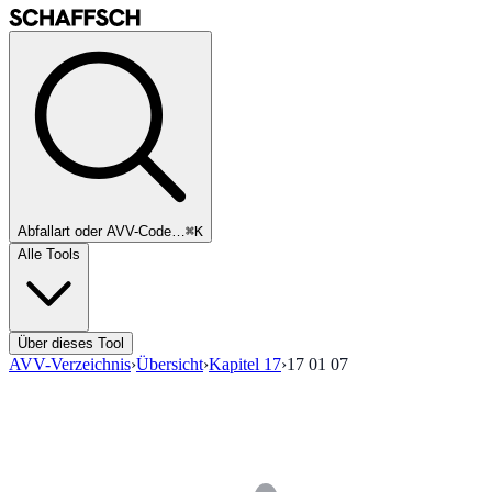
Abfallart oder AVV-Code…
⌘K
Alle Tools
Über dieses Tool
AVV-Verzeichnis
›
Übersicht
›
Kapitel
17
›
17 01 07