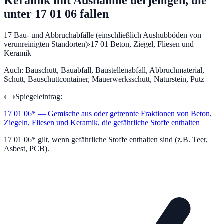
Keramik mit Ausnahme derjenigen, die
unter 17 01 06 fallen
17
Bau- und Abbruchabfälle (einschließlich Aushubböden von
verunreinigten Standorten)
›
17 01
Beton, Ziegel, Fliesen und
Keramik
Auch:
Bauschutt, Bauabfall, Baustellenabfall, Abbruchmaterial,
Schutt, Bauschuttcontainer, Mauerwerksschutt, Naturstein, Putz
⟷
Spiegeleintrag:
17 01 06
*
—
Gemische aus oder getrennte Fraktionen von Beton,
Ziegeln, Fliesen und Keramik, die gefährliche Stoffe enthalten
17 01 06* gilt, wenn gefährliche Stoffe enthalten sind (z.B. Teer,
Asbest, PCB).