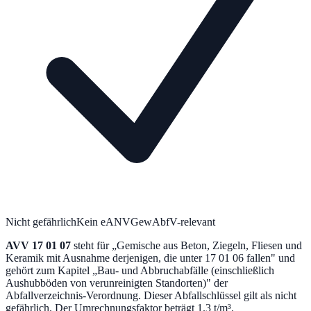
Nicht gefährlich
Kein eANV
GewAbfV-relevant
AVV
17 01 07
steht für „
Gemische aus Beton, Ziegeln, Fliesen und
Keramik mit Ausnahme derjenigen, die unter 17 01 06 fallen
" und
gehört zum Kapitel „
Bau- und Abbruchabfälle (einschließlich
Aushubböden von verunreinigten Standorten)
" der
Abfallverzeichnis-Verordnung.
Dieser Abfallschlüssel gilt als nicht
gefährlich.
Der Umrechnungsfaktor beträgt 1.3 t/m³.