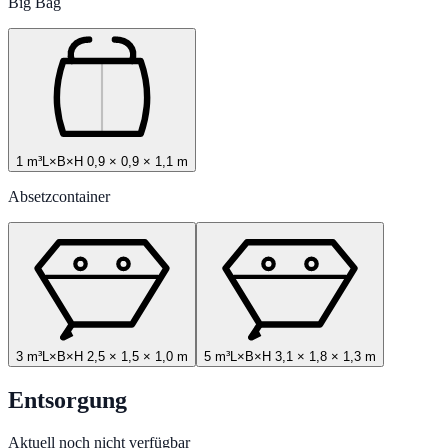
Big Bag
1 m³
L×B×H
0,9
×
0,9
×
1,1
m
Absetzcontainer
3 m³
L×B×H
2,5
×
1,5
×
1,0
m
5 m³
L×B×H
3,1
×
1,8
×
1,3
m
Entsorgung
Aktuell noch nicht verfügbar