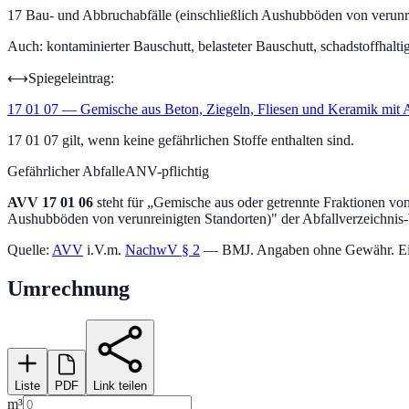
17
Bau- und Abbruchabfälle (einschließlich Aushubböden von verunr
Auch:
kontaminierter Bauschutt, belasteter Bauschutt, schadstoffhalti
⟷
Spiegeleintrag:
17 01 07
—
Gemische aus Beton, Ziegeln, Fliesen und Keramik mit A
17 01 07 gilt, wenn keine gefährlichen Stoffe enthalten sind.
Gefährlicher Abfall
eANV-pflichtig
AVV
17 01 06
steht für „
Gemische aus oder getrennte Fraktionen von 
Aushubböden von verunreinigten Standorten)
" der Abfallverzeichnis
Quelle:
AVV
i.V.m.
NachwV § 2
— BMJ. Angaben ohne Gewähr. Einstu
Umrechnung
Liste
PDF
Link teilen
m³