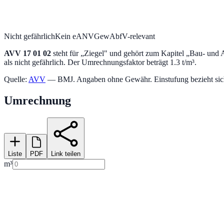
Nicht gefährlich
Kein eANV
GewAbfV-relevant
AVV
17 01 02
steht für „
Ziegel
" und gehört zum Kapitel „
Bau- und A
als nicht gefährlich.
Der Umrechnungsfaktor beträgt 1.3 t/m³.
Quelle:
AVV
— BMJ. Angaben ohne Gewähr. Einstufung bezieht sich a
Umrechnung
Liste
PDF
Link teilen
m³