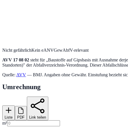
Nicht gefährlich
Kein eANV
GewAbfV-relevant
AVV
17 08 02
steht für „
Baustoffe auf Gipsbasis mit Ausnahme derjen
Standorten)
" der Abfallverzeichnis-Verordnung.
Dieser Abfallschlüssel
Quelle:
AVV
— BMJ. Angaben ohne Gewähr. Einstufung bezieht sich a
Umrechnung
Liste
PDF
Link teilen
m³