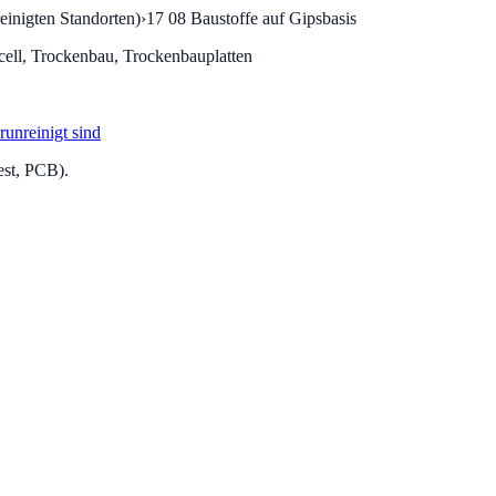
einigten Standorten)
›
17 08
Baustoffe auf Gipsbasis
acell, Trockenbau, Trockenbauplatten
runreinigt sind
est, PCB).