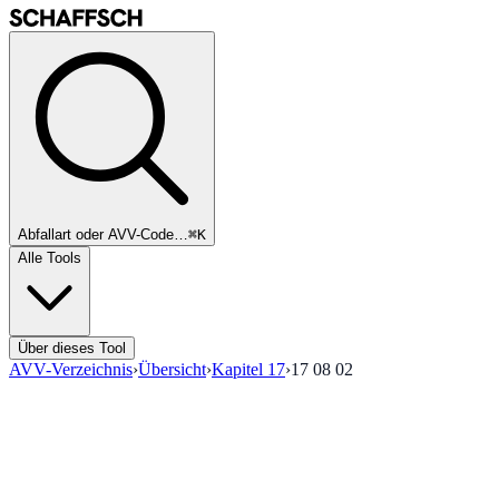
Abfallart oder AVV-Code…
⌘K
Alle Tools
Über dieses Tool
AVV-Verzeichnis
›
Übersicht
›
Kapitel
17
›
17 08 02