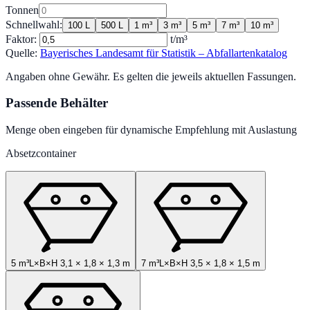
Tonnen
Schnellwahl:
100 L
500 L
1 m³
3 m³
5 m³
7 m³
10 m³
Faktor:
t/m³
Quelle:
Bayerisches Landesamt für Statistik – Abfallartenkatalog
Angaben ohne Gewähr. Es gelten die jeweils aktuellen Fassungen.
Passende Behälter
Menge oben eingeben für dynamische Empfehlung mit Auslastung
Absetzcontainer
5 m³
L×B×H
3,1
×
1,8
×
1,3
m
7 m³
L×B×H
3,5
×
1,8
×
1,5
m