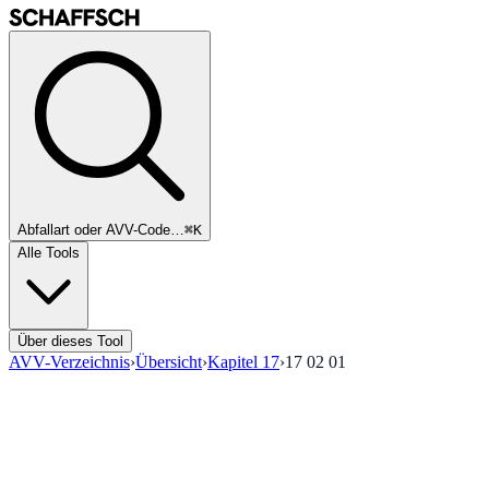
Abfallart oder AVV-Code…
⌘K
Alle Tools
Über dieses Tool
AVV-Verzeichnis
›
Übersicht
›
Kapitel
17
›
17 02 01