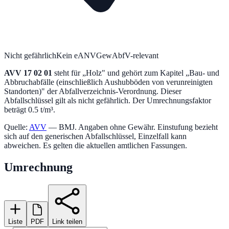
Nicht gefährlich
Kein eANV
GewAbfV-relevant
AVV
17 02 01
steht für „
Holz
" und gehört zum Kapitel „
Bau- und
Abbruchabfälle (einschließlich Aushubböden von verunreinigten
Standorten)
" der Abfallverzeichnis-Verordnung.
Dieser
Abfallschlüssel gilt als nicht gefährlich.
Der Umrechnungsfaktor
beträgt 0.5 t/m³.
Quelle:
AVV
— BMJ. Angaben ohne Gewähr. Einstufung bezieht
sich auf den generischen Abfallschlüssel, Einzelfall kann
abweichen. Es gelten die aktuellen amtlichen Fassungen.
Umrechnung
Liste
PDF
Link teilen