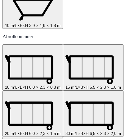
10 m³
L×B×H
3,9
×
1,9
×
1,8
m
Abrollcontainer
10 m³
L×B×H
6,0
×
2,3
×
0,8
m
15 m³
L×B×H
6,5
×
2,3
×
1,0
m
20 m³
L×B×H
6,0
×
2,3
×
1,5
m
30 m³
L×B×H
6,5
×
2,3
×
2,0
m