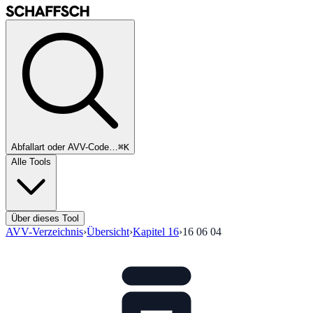
Abfallart oder AVV-Code…
⌘K
Alle Tools
Über dieses Tool
AVV-Verzeichnis
›
Übersicht
›
Kapitel
16
›
16 06 04