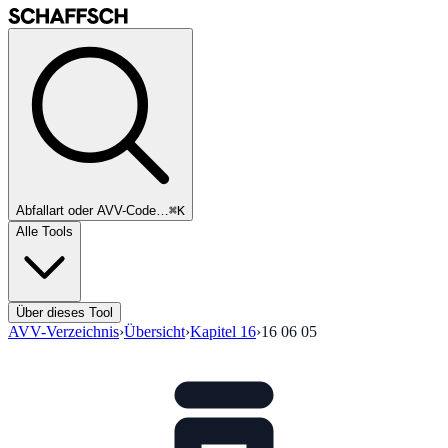
Abfallart oder AVV-Code…
⌘K
Alle Tools
Über dieses Tool
AVV-Verzeichnis
›
Übersicht
›
Kapitel
16
›
16 06 05