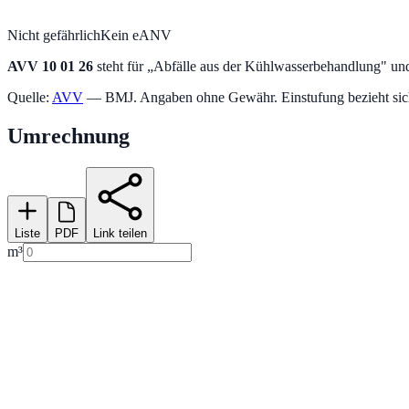
Nicht gefährlich
Kein eANV
AVV
10 01 26
steht für „
Abfälle aus der Kühlwasserbehandlung
" un
Quelle:
AVV
— BMJ. Angaben ohne Gewähr. Einstufung bezieht sich a
Umrechnung
Liste
PDF
Link teilen
m³