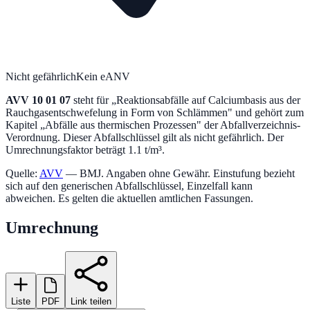
Nicht gefährlich
Kein eANV
AVV
10 01 07
steht für „
Reaktionsabfälle auf Calciumbasis aus der
Rauchgasentschwefelung in Form von Schlämmen
" und gehört zum
Kapitel „
Abfälle aus thermischen Prozessen
" der Abfallverzeichnis-
Verordnung.
Dieser Abfallschlüssel gilt als nicht gefährlich.
Der
Umrechnungsfaktor beträgt 1.1 t/m³.
Quelle:
AVV
— BMJ. Angaben ohne Gewähr. Einstufung bezieht
sich auf den generischen Abfallschlüssel, Einzelfall kann
abweichen. Es gelten die aktuellen amtlichen Fassungen.
Umrechnung
Liste
PDF
Link teilen