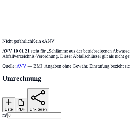
Nicht gefährlich
Kein eANV
AVV
10 01 21
steht für „
Schlämme aus der betriebseigenen Abwasser
Abfallverzeichnis-Verordnung.
Dieser Abfallschlüssel gilt als nicht ge
Quelle:
AVV
— BMJ. Angaben ohne Gewähr. Einstufung bezieht sich a
Umrechnung
Liste
PDF
Link teilen
m³