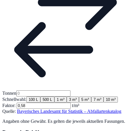
Tonnen
Schnellwahl:
100 L
500 L
1 m³
3 m³
5 m³
7 m³
10 m³
Faktor:
t/m³
Quelle:
Bayerisches Landesamt für Statistik – Abfallartenkatalog
Angaben ohne Gewähr. Es gelten die jeweils aktuellen Fassungen.