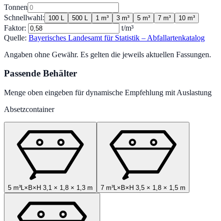
Tonnen
Schnellwahl:
100 L
500 L
1 m³
3 m³
5 m³
7 m³
10 m³
Faktor:
t/m³
Quelle:
Bayerisches Landesamt für Statistik – Abfallartenkatalog
Angaben ohne Gewähr. Es gelten die jeweils aktuellen Fassungen.
Passende Behälter
Menge oben eingeben für dynamische Empfehlung mit Auslastung
Absetzcontainer
5 m³
L×B×H
3,1
×
1,8
×
1,3
m
7 m³
L×B×H
3,5
×
1,8
×
1,5
m