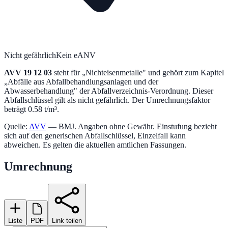
Nicht gefährlich
Kein eANV
AVV
19 12 03
steht für „
Nichteisenmetalle
" und gehört zum Kapitel
„
Abfälle aus Abfallbehandlungsanlagen und der
Abwasserbehandlung
" der Abfallverzeichnis-Verordnung.
Dieser
Abfallschlüssel gilt als nicht gefährlich.
Der Umrechnungsfaktor
beträgt 0.58 t/m³.
Quelle:
AVV
— BMJ. Angaben ohne Gewähr. Einstufung bezieht
sich auf den generischen Abfallschlüssel, Einzelfall kann
abweichen. Es gelten die aktuellen amtlichen Fassungen.
Umrechnung
Liste
PDF
Link teilen