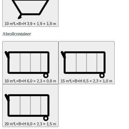
10 m³
L×B×H
3,9
×
1,9
×
1,8
m
Abrollcontainer
10 m³
L×B×H
6,0
×
2,3
×
0,8
m
15 m³
L×B×H
6,5
×
2,3
×
1,0
m
20 m³
L×B×H
6,0
×
2,3
×
1,5
m