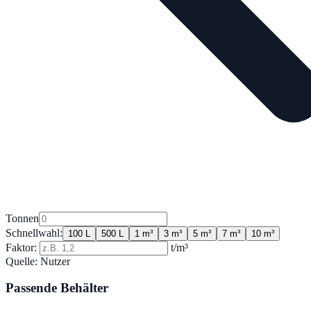
Tonnen
Schnellwahl:
100 L
500 L
1 m³
3 m³
5 m³
7 m³
10 m³
Faktor:
t/m³
Quelle:
Nutzer
Passende Behälter