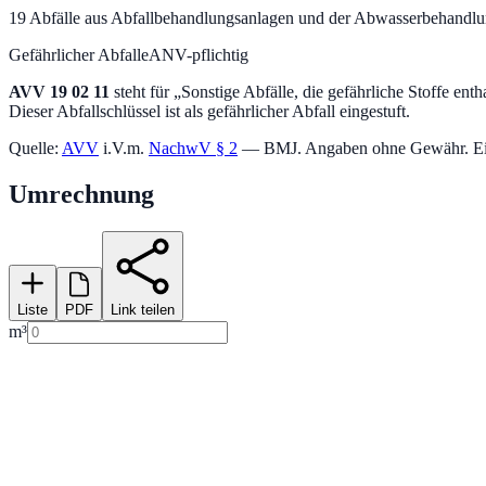
19
Abfälle aus Abfallbehandlungsanlagen und der Abwasserbehandl
Gefährlicher Abfall
eANV-pflichtig
AVV
19 02 11
steht für „
Sonstige Abfälle, die gefährliche Stoffe enth
Dieser Abfallschlüssel ist als gefährlicher Abfall eingestuft.
Quelle:
AVV
i.V.m.
NachwV § 2
— BMJ. Angaben ohne Gewähr. Einstu
Umrechnung
Liste
PDF
Link teilen
m³