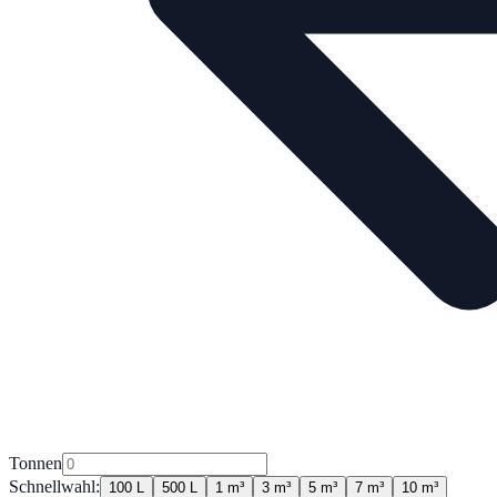
Tonnen
Schnellwahl:
100 L
500 L
1 m³
3 m³
5 m³
7 m³
10 m³