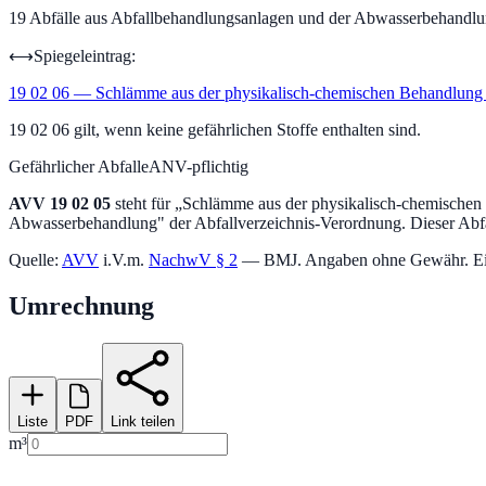
19
Abfälle aus Abfallbehandlungsanlagen und der Abwasserbehandl
⟷
Spiegeleintrag:
19 02 06
—
Schlämme aus der physikalisch-chemischen Behandlung m
19 02 06 gilt, wenn keine gefährlichen Stoffe enthalten sind.
Gefährlicher Abfall
eANV-pflichtig
AVV
19 02 05
steht für „
Schlämme aus der physikalisch-chemischen B
Abwasserbehandlung
" der Abfallverzeichnis-Verordnung.
Dieser Abfal
Quelle:
AVV
i.V.m.
NachwV § 2
— BMJ. Angaben ohne Gewähr. Einstu
Umrechnung
Liste
PDF
Link teilen
m³