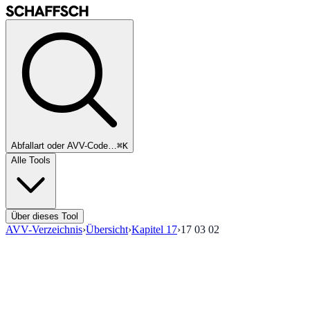
Abfallart oder AVV-Code…
⌘K
Alle Tools
Über dieses Tool
AVV-Verzeichnis
›
Übersicht
›
Kapitel
17
›
17 03 02