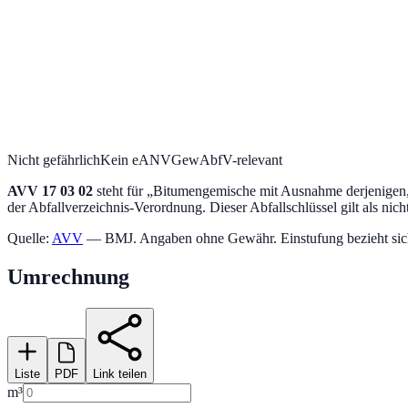
Nicht gefährlich
Kein eANV
GewAbfV-relevant
AVV
17 03 02
steht für „
Bitumengemische mit Ausnahme derjenigen, d
der Abfallverzeichnis-Verordnung.
Dieser Abfallschlüssel gilt als nich
Quelle:
AVV
— BMJ. Angaben ohne Gewähr. Einstufung bezieht sich a
Umrechnung
Liste
PDF
Link teilen
m³