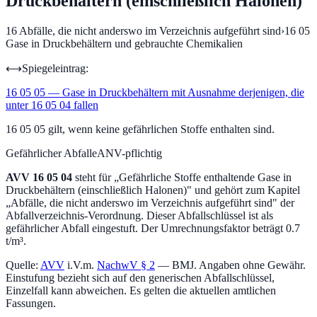
Druckbehältern (einschließlich Halonen)
16
Abfälle, die nicht anderswo im Verzeichnis aufgeführt sind
›
16 05
Gase in Druckbehältern und gebrauchte Chemikalien
⟷
Spiegeleintrag:
16 05 05
—
Gase in Druckbehältern mit Ausnahme derjenigen, die
unter 16 05 04 fallen
16 05 05 gilt, wenn keine gefährlichen Stoffe enthalten sind.
Gefährlicher Abfall
eANV-pflichtig
AVV
16 05 04
steht für „
Gefährliche Stoffe enthaltende Gase in
Druckbehältern (einschließlich Halonen)
" und gehört zum Kapitel
„
Abfälle, die nicht anderswo im Verzeichnis aufgeführt sind
" der
Abfallverzeichnis-Verordnung.
Dieser Abfallschlüssel ist als
gefährlicher Abfall eingestuft.
Der Umrechnungsfaktor beträgt 0.7
t/m³.
Quelle:
AVV
i.V.m.
NachwV § 2
— BMJ. Angaben ohne Gewähr.
Einstufung bezieht sich auf den generischen Abfallschlüssel,
Einzelfall kann abweichen. Es gelten die aktuellen amtlichen
Fassungen.