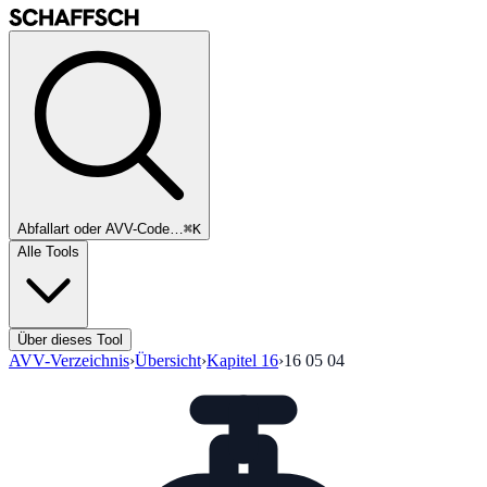
Abfallart oder AVV-Code…
⌘K
Alle Tools
Über dieses Tool
AVV-Verzeichnis
›
Übersicht
›
Kapitel
16
›
16 05 04