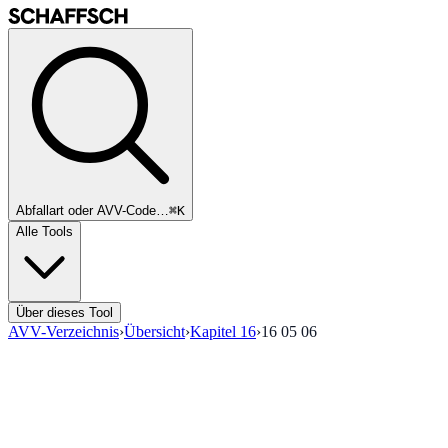
Abfallart oder AVV-Code…
⌘K
Alle Tools
Über dieses Tool
AVV-Verzeichnis
›
Übersicht
›
Kapitel
16
›
16 05 06