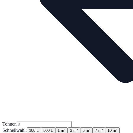
Tonnen
Schnellwahl:
100 L
500 L
1 m³
3 m³
5 m³
7 m³
10 m³