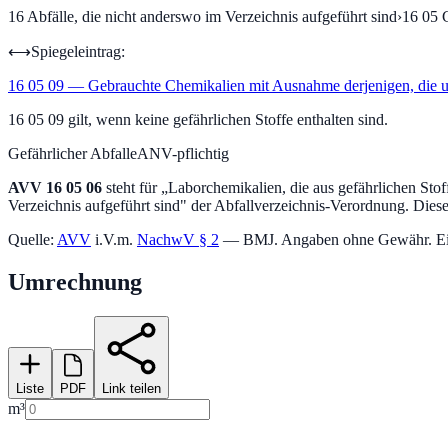
16
Abfälle, die nicht anderswo im Verzeichnis aufgeführt sind
›
16 05
⟷
Spiegeleintrag:
16 05 09
—
Gebrauchte Chemikalien mit Ausnahme derjenigen, die un
16 05 09 gilt, wenn keine gefährlichen Stoffe enthalten sind.
Gefährlicher Abfall
eANV-pflichtig
AVV
16 05 06
steht für „
Laborchemikalien, die aus gefährlichen Sto
Verzeichnis aufgeführt sind
" der Abfallverzeichnis-Verordnung.
Dieser
Quelle:
AVV
i.V.m.
NachwV § 2
— BMJ. Angaben ohne Gewähr. Einstu
Umrechnung
Liste
PDF
Link teilen
m³