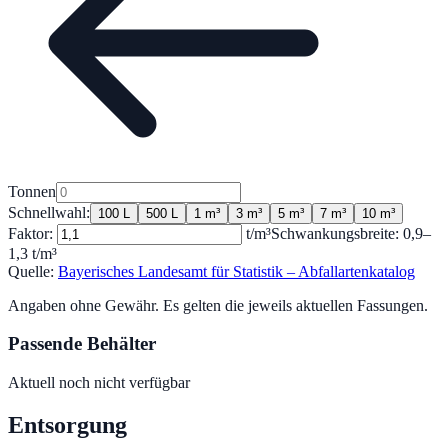
Tonnen
Schnellwahl:
100 L
500 L
1 m³
3 m³
5 m³
7 m³
10 m³
Faktor:
t/m³
Schwankungsbreite:
0,9
–
1,3
t/m³
Quelle:
Bayerisches Landesamt für Statistik – Abfallartenkatalog
Angaben ohne Gewähr. Es gelten die jeweils aktuellen Fassungen.
Passende Behälter
Aktuell noch nicht verfügbar
Entsorgung