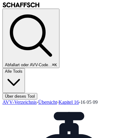
Abfallart oder AVV-Code…
⌘K
Alle Tools
Über dieses Tool
AVV-Verzeichnis
›
Übersicht
›
Kapitel
16
›
16 05 09