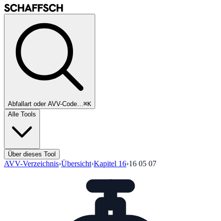
Abfallart oder AVV-Code…
⌘K
Alle Tools
Über dieses Tool
AVV-Verzeichnis
›
Übersicht
›
Kapitel
16
›
16 05 07