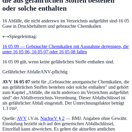
die aus gefährlichen Stoffen bestehen
oder solche enthalten
16
Abfälle, die nicht anderswo im Verzeichnis aufgeführt sind
›
16 05
Gase in Druckbehältern und gebrauchte Chemikalien
⟷
Spiegeleintrag:
16 05 09
—
Gebrauchte Chemikalien mit Ausnahme derjenigen, die
unter 16 05 06, 16 05 07 oder 16 05 08 fallen
16 05 09 gilt, wenn keine gefährlichen Stoffe enthalten sind.
Gefährlicher Abfall
eANV-pflichtig
AVV
16 05 07
steht für „
Gebrauchte anorganische Chemikalien, die
aus gefährlichen Stoffen bestehen oder solche enthalten
" und gehört
zum Kapitel „
Abfälle, die nicht anderswo im Verzeichnis aufgeführt
sind
" der Abfallverzeichnis-Verordnung.
Dieser Abfallschlüssel ist
als gefährlicher Abfall eingestuft.
Der Umrechnungsfaktor beträgt
1.3 t/m³.
Quelle:
AVV
i.V.m.
NachwV § 2
— BMJ. Angaben ohne Gewähr.
Einstufung bezieht sich auf den generischen Abfallschlüssel,
Einzelfall kann abweichen. Es gelten die aktuellen amtlichen