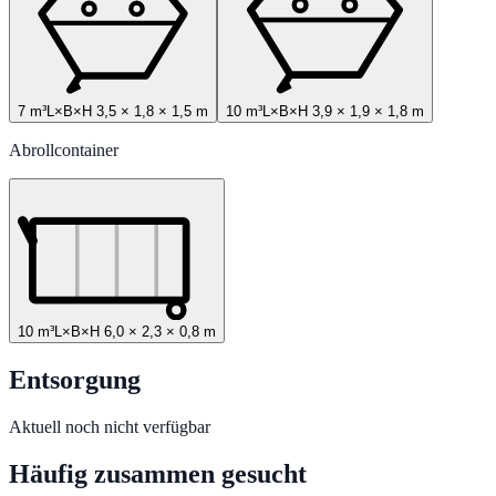
7 m³
L×B×H
3,5
×
1,8
×
1,5
m
10 m³
L×B×H
3,9
×
1,9
×
1,8
m
Abrollcontainer
10 m³
L×B×H
6,0
×
2,3
×
0,8
m
Entsorgung
Aktuell noch nicht verfügbar
Häufig zusammen gesucht