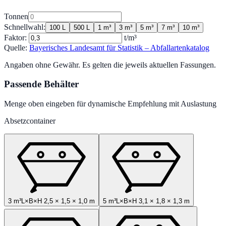
Tonnen
Schnellwahl:
100 L
500 L
1 m³
3 m³
5 m³
7 m³
10 m³
Faktor:
t/m³
Quelle:
Bayerisches Landesamt für Statistik – Abfallartenkatalog
Angaben ohne Gewähr. Es gelten die jeweils aktuellen Fassungen.
Passende Behälter
Menge oben eingeben für dynamische Empfehlung mit Auslastung
Absetzcontainer
3 m³
L×B×H
2,5
×
1,5
×
1,0
m
5 m³
L×B×H
3,1
×
1,8
×
1,3
m