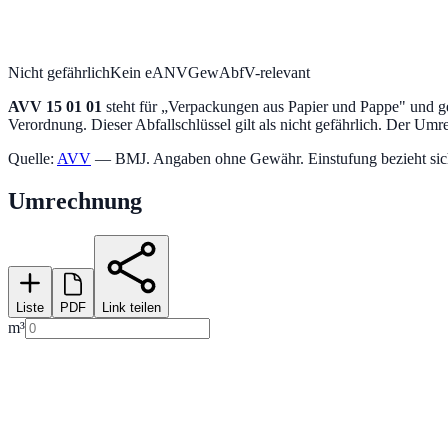
Nicht gefährlich
Kein eANV
GewAbfV-relevant
AVV
15 01 01
steht für „
Verpackungen aus Papier und Pappe
" und g
Verordnung.
Dieser Abfallschlüssel gilt als nicht gefährlich.
Der Umrec
Quelle:
AVV
— BMJ. Angaben ohne Gewähr. Einstufung bezieht sich a
Umrechnung
Liste
PDF
Link teilen
m³