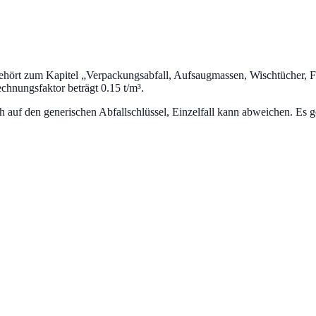
ehört zum Kapitel „
Verpackungsabfall, Aufsaugmassen, Wischtücher, Fi
hnungsfaktor beträgt 0.15 t/m³.
uf den generischen Abfallschlüssel, Einzelfall kann abweichen. Es ge