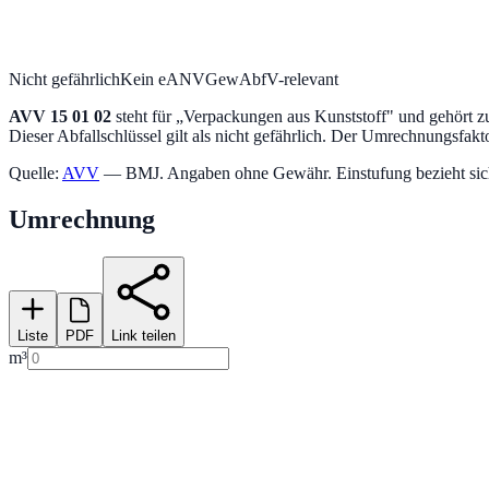
Nicht gefährlich
Kein eANV
GewAbfV-relevant
AVV
15 01 02
steht für „
Verpackungen aus Kunststoff
" und gehört z
Dieser Abfallschlüssel gilt als nicht gefährlich.
Der Umrechnungsfaktor 
Quelle:
AVV
— BMJ. Angaben ohne Gewähr. Einstufung bezieht sich a
Umrechnung
Liste
PDF
Link teilen
m³