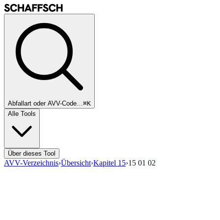
Abfallart oder AVV-Code…
⌘K
Alle Tools
Über dieses Tool
AVV-Verzeichnis
›
Übersicht
›
Kapitel
15
›
15 01 02