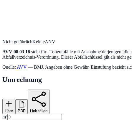
Nicht gefährlich
Kein eANV
AVV
08 03 18
steht für „
Tonerabfälle mit Ausnahme derjenigen, die u
Abfallverzeichnis-Verordnung.
Dieser Abfallschlüssel gilt als nicht ge
Quelle:
AVV
— BMJ. Angaben ohne Gewähr. Einstufung bezieht sich a
Umrechnung
Liste
PDF
Link teilen
m³