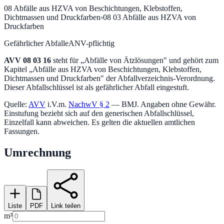
08
Abfälle aus HZVA von Beschichtungen, Klebstoffen,
Dichtmassen und Druckfarben
›
08 03
Abfälle aus HZVA von
Druckfarben
Gefährlicher Abfall
eANV-pflichtig
AVV
08 03 16
steht für „
Abfälle von Ätzlösungen
" und gehört zum
Kapitel „
Abfälle aus HZVA von Beschichtungen, Klebstoffen,
Dichtmassen und Druckfarben
" der Abfallverzeichnis-Verordnung.
Dieser Abfallschlüssel ist als gefährlicher Abfall eingestuft.
Quelle:
AVV
i.V.m.
NachwV § 2
— BMJ. Angaben ohne Gewähr.
Einstufung bezieht sich auf den generischen Abfallschlüssel,
Einzelfall kann abweichen. Es gelten die aktuellen amtlichen
Fassungen.
Umrechnung
Liste
PDF
Link teilen
m³