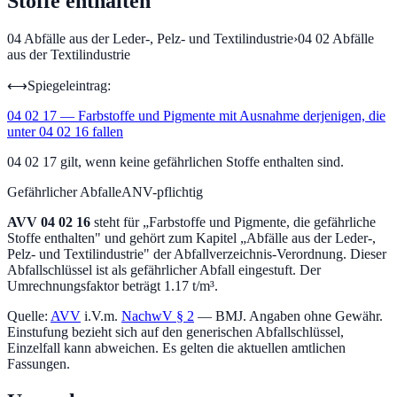
Stoffe enthalten
04
Abfälle aus der Leder-, Pelz- und Textilindustrie
›
04 02
Abfälle
aus der Textilindustrie
⟷
Spiegeleintrag:
04 02 17
—
Farbstoffe und Pigmente mit Ausnahme derjenigen, die
unter 04 02 16 fallen
04 02 17 gilt, wenn keine gefährlichen Stoffe enthalten sind.
Gefährlicher Abfall
eANV-pflichtig
AVV
04 02 16
steht für „
Farbstoffe und Pigmente, die gefährliche
Stoffe enthalten
" und gehört zum Kapitel „
Abfälle aus der Leder-,
Pelz- und Textilindustrie
" der Abfallverzeichnis-Verordnung.
Dieser
Abfallschlüssel ist als gefährlicher Abfall eingestuft.
Der
Umrechnungsfaktor beträgt 1.17 t/m³.
Quelle:
AVV
i.V.m.
NachwV § 2
— BMJ. Angaben ohne Gewähr.
Einstufung bezieht sich auf den generischen Abfallschlüssel,
Einzelfall kann abweichen. Es gelten die aktuellen amtlichen
Fassungen.