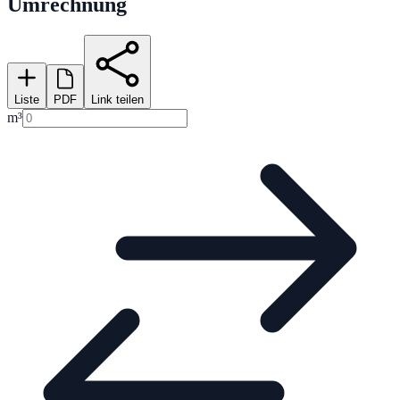
Umrechnung
Liste
PDF
Link teilen
m³