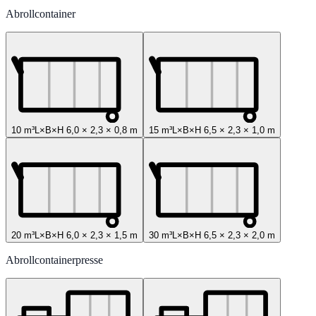
Abrollcontainer
10 m³
L×B×H
6,0
×
2,3
×
0,8
m
15 m³
L×B×H
6,5
×
2,3
×
1,0
m
20 m³
L×B×H
6,0
×
2,3
×
1,5
m
30 m³
L×B×H
6,5
×
2,3
×
2,0
m
Abrollcontainerpresse