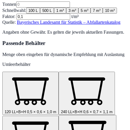
Tonnen
Schnellwahl:
100 L
500 L
1 m³
3 m³
5 m³
7 m³
10 m³
Faktor:
t/m³
Quelle:
Bayerisches Landesamt für Statistik – Abfallartenkatalog
Angaben ohne Gewähr. Es gelten die jeweils aktuellen Fassungen.
Passende Behälter
Menge oben eingeben für dynamische Empfehlung mit Auslastung
Umleerbehälter
120 L
L×B×H
0,5
×
0,6
×
1,0
m
240 L
L×B×H
0,6
×
0,7
×
1,1
m