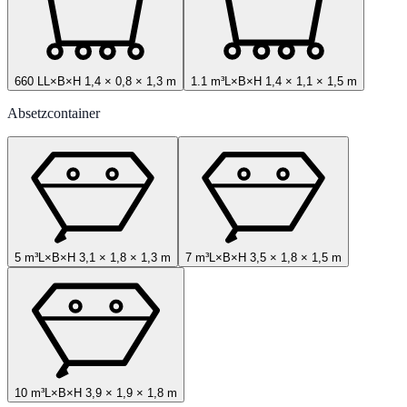
660 L
L×B×H
1,4
×
0,8
×
1,3
m
1.1 m³
L×B×H
1,4
×
1,1
×
1,5
m
Absetzcontainer
5 m³
L×B×H
3,1
×
1,8
×
1,3
m
7 m³
L×B×H
3,5
×
1,8
×
1,5
m
10 m³
L×B×H
3,9
×
1,9
×
1,8
m