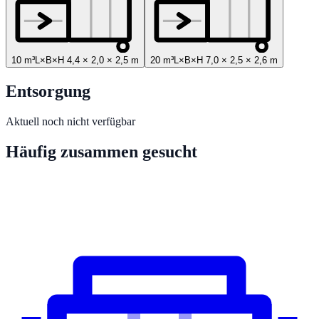
10 m³
L×B×H
4,4
×
2,0
×
2,5
m
20 m³
L×B×H
7,0
×
2,5
×
2,6
m
Entsorgung
Aktuell noch nicht verfügbar
Häufig zusammen gesucht