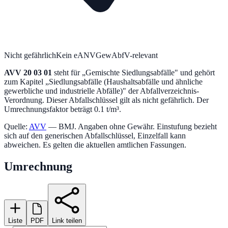
Nicht gefährlich
Kein eANV
GewAbfV-relevant
AVV
20 03 01
steht für „
Gemischte Siedlungsabfälle
" und gehört
zum Kapitel „
Siedlungsabfälle (Haushaltsabfälle und ähnliche
gewerbliche und industrielle Abfälle)
" der Abfallverzeichnis-
Verordnung.
Dieser Abfallschlüssel gilt als nicht gefährlich.
Der
Umrechnungsfaktor beträgt 0.1 t/m³.
Quelle:
AVV
— BMJ. Angaben ohne Gewähr. Einstufung bezieht
sich auf den generischen Abfallschlüssel, Einzelfall kann
abweichen. Es gelten die aktuellen amtlichen Fassungen.
Umrechnung
Liste
PDF
Link teilen