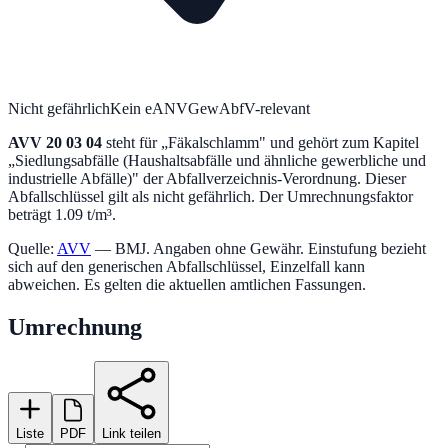
Nicht gefährlich
Kein eANV
GewAbfV-relevant
AVV
20 03 04
steht für „
Fäkalschlamm
" und gehört zum Kapitel
„
Siedlungsabfälle (Haushaltsabfälle und ähnliche gewerbliche und
industrielle Abfälle)
" der Abfallverzeichnis-Verordnung.
Dieser
Abfallschlüssel gilt als nicht gefährlich.
Der Umrechnungsfaktor
beträgt 1.09 t/m³.
Quelle:
AVV
— BMJ. Angaben ohne Gewähr. Einstufung bezieht
sich auf den generischen Abfallschlüssel, Einzelfall kann
abweichen. Es gelten die aktuellen amtlichen Fassungen.
Umrechnung
Liste
PDF
Link teilen