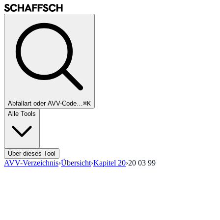
Abfallart oder AVV-Code…
⌘K
Alle Tools
Über dieses Tool
AVV-Verzeichnis
›
Übersicht
›
Kapitel
20
›
20 03 99