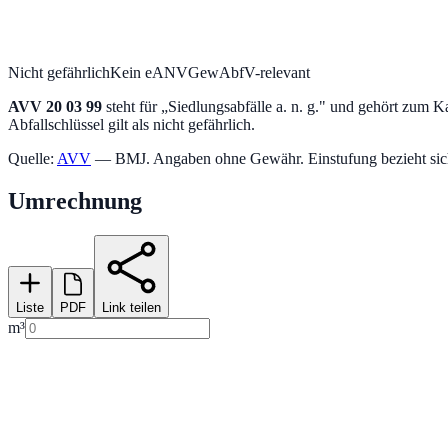
Nicht gefährlich
Kein eANV
GewAbfV-relevant
AVV
20 03 99
steht für „
Siedlungsabfälle a. n. g.
" und gehört zum Ka
Abfallschlüssel gilt als nicht gefährlich.
Quelle:
AVV
— BMJ. Angaben ohne Gewähr. Einstufung bezieht sich a
Umrechnung
Liste
PDF
Link teilen
m³