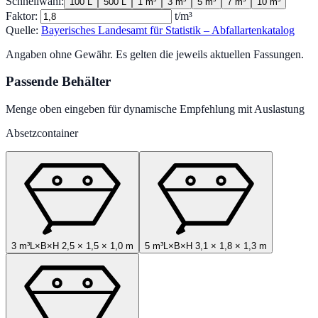
Schnellwahl:
100 L
500 L
1 m³
3 m³
5 m³
7 m³
10 m³
Faktor:
t/m³
Quelle:
Bayerisches Landesamt für Statistik – Abfallartenkatalog
Angaben ohne Gewähr. Es gelten die jeweils aktuellen Fassungen.
Passende Behälter
Menge oben eingeben für dynamische Empfehlung mit Auslastung
Absetzcontainer
3 m³
L×B×H
2,5
×
1,5
×
1,0
m
5 m³
L×B×H
3,1
×
1,8
×
1,3
m