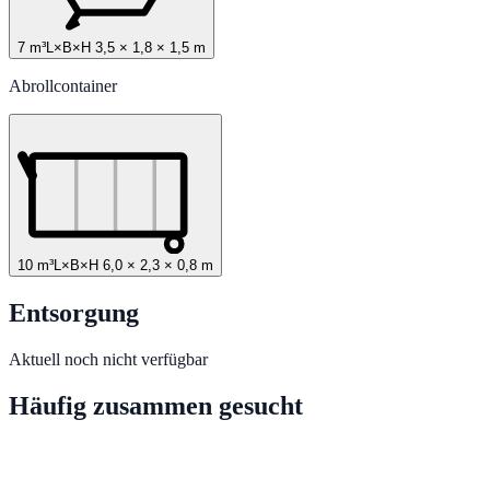
7 m³
L×B×H
3,5
×
1,8
×
1,5
m
Abrollcontainer
10 m³
L×B×H
6,0
×
2,3
×
0,8
m
Entsorgung
Aktuell noch nicht verfügbar
Häufig zusammen gesucht