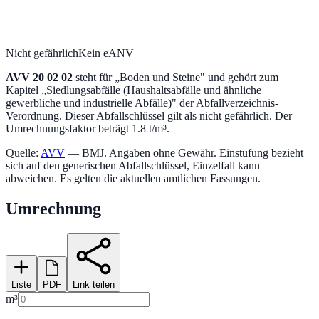
Nicht gefährlich
Kein eANV
AVV
20 02 02
steht für „
Boden und Steine
" und gehört zum
Kapitel „
Siedlungsabfälle (Haushaltsabfälle und ähnliche
gewerbliche und industrielle Abfälle)
" der Abfallverzeichnis-
Verordnung.
Dieser Abfallschlüssel gilt als nicht gefährlich.
Der
Umrechnungsfaktor beträgt 1.8 t/m³.
Quelle:
AVV
— BMJ. Angaben ohne Gewähr. Einstufung bezieht
sich auf den generischen Abfallschlüssel, Einzelfall kann
abweichen. Es gelten die aktuellen amtlichen Fassungen.
Umrechnung
Liste
PDF
Link teilen
m³