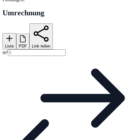
Umrechnung
Liste
PDF
Link teilen
m³