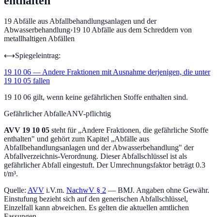
enthalten
19
Abfälle aus Abfallbehandlungsanlagen und der
Abwasserbehandlung
›
19 10
Abfälle aus dem Schreddern von
metallhaltigen Abfällen
⟷
Spiegeleintrag:
19 10 06
—
Andere Fraktionen mit Ausnahme derjenigen, die unter
19 10 05 fallen
19 10 06 gilt, wenn keine gefährlichen Stoffe enthalten sind.
Gefährlicher Abfall
eANV-pflichtig
AVV
19 10 05
steht für „
Andere Fraktionen, die gefährliche Stoffe
enthalten
" und gehört zum Kapitel „
Abfälle aus
Abfallbehandlungsanlagen und der Abwasserbehandlung
" der
Abfallverzeichnis-Verordnung.
Dieser Abfallschlüssel ist als
gefährlicher Abfall eingestuft.
Der Umrechnungsfaktor beträgt 0.3
t/m³.
Quelle:
AVV
i.V.m.
NachwV § 2
— BMJ. Angaben ohne Gewähr.
Einstufung bezieht sich auf den generischen Abfallschlüssel,
Einzelfall kann abweichen. Es gelten die aktuellen amtlichen
Fassungen.