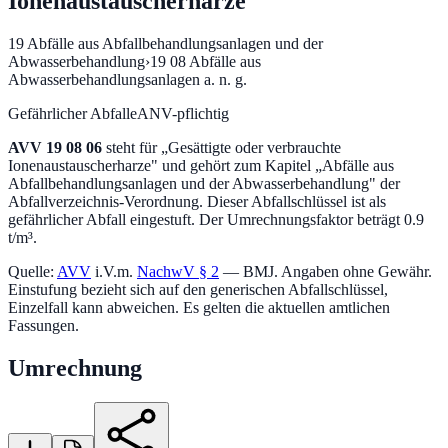
Ionenaustauscherharze
19
Abfälle aus Abfallbehandlungsanlagen und der
Abwasserbehandlung
›
19 08
Abfälle aus
Abwasserbehandlungsanlagen a. n. g.
Gefährlicher Abfall
eANV-pflichtig
AVV
19 08 06
steht für „
Gesättigte oder verbrauchte
Ionenaustauscherharze
" und gehört zum Kapitel „
Abfälle aus
Abfallbehandlungsanlagen und der Abwasserbehandlung
" der
Abfallverzeichnis-Verordnung.
Dieser Abfallschlüssel ist als
gefährlicher Abfall eingestuft.
Der Umrechnungsfaktor beträgt 0.9
t/m³.
Quelle:
AVV
i.V.m.
NachwV § 2
— BMJ. Angaben ohne Gewähr.
Einstufung bezieht sich auf den generischen Abfallschlüssel,
Einzelfall kann abweichen. Es gelten die aktuellen amtlichen
Fassungen.
Umrechnung