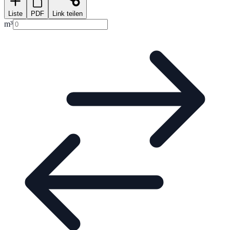
Liste
PDF
Link teilen
m³