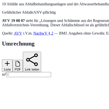
19
Abfälle aus Abfallbehandlungsanlagen und der Abwasserbehandl
Gefährlicher Abfall
eANV-pflichtig
AVV
19 08 07
steht für „
Lösungen und Schlämme aus der Regenerati
Abfallverzeichnis-Verordnung.
Dieser Abfallschlüssel ist als gefährlic
Quelle:
AVV
i.V.m.
NachwV § 2
— BMJ. Angaben ohne Gewähr. Einstu
Umrechnung
Liste
PDF
Link teilen
m³