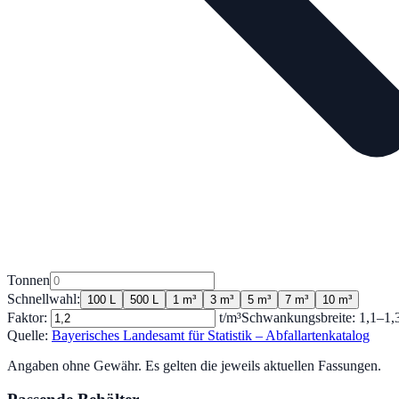
Tonnen
Schnellwahl:
100 L
500 L
1 m³
3 m³
5 m³
7 m³
10 m³
Faktor:
t/m³
Schwankungsbreite:
1,1
–
1,
Quelle:
Bayerisches Landesamt für Statistik – Abfallartenkatalog
Angaben ohne Gewähr. Es gelten die jeweils aktuellen Fassungen.