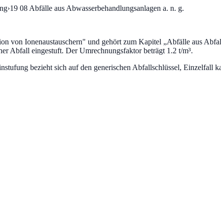
ung
›
19 08
Abfälle aus Abwasserbehandlungsanlagen a. n. g.
on von Ionenaustauschern
" und gehört zum Kapitel „
Abfälle aus Abf
her Abfall eingestuft.
Der Umrechnungsfaktor beträgt 1.2 t/m³.
fung bezieht sich auf den generischen Abfallschlüssel, Einzelfall ka