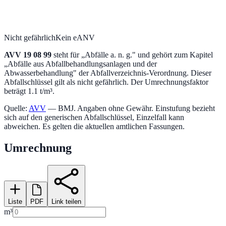
Nicht gefährlich
Kein eANV
AVV
19 08 99
steht für „
Abfälle a. n. g.
" und gehört zum Kapitel
„
Abfälle aus Abfallbehandlungsanlagen und der
Abwasserbehandlung
" der Abfallverzeichnis-Verordnung.
Dieser
Abfallschlüssel gilt als nicht gefährlich.
Der Umrechnungsfaktor
beträgt 1.1 t/m³.
Quelle:
AVV
— BMJ. Angaben ohne Gewähr. Einstufung bezieht
sich auf den generischen Abfallschlüssel, Einzelfall kann
abweichen. Es gelten die aktuellen amtlichen Fassungen.
Umrechnung
Liste
PDF
Link teilen
m³