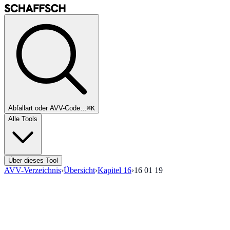
Abfallart oder AVV-Code…
⌘K
Alle Tools
Über dieses Tool
AVV-Verzeichnis
›
Übersicht
›
Kapitel
16
›
16 01 19