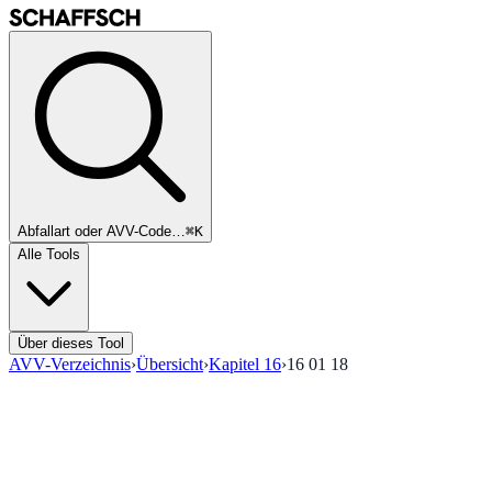
Abfallart oder AVV-Code…
⌘K
Alle Tools
Über dieses Tool
AVV-Verzeichnis
›
Übersicht
›
Kapitel
16
›
16 01 18