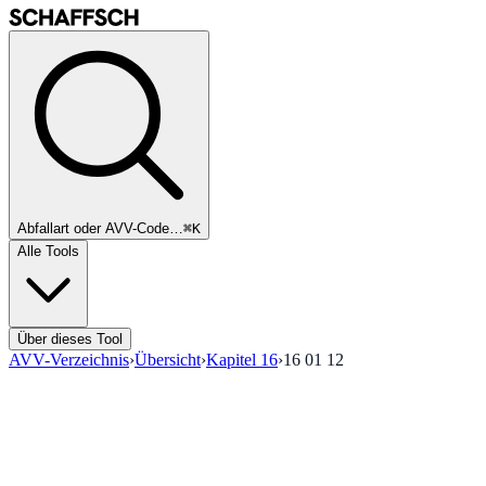
Abfallart oder AVV-Code…
⌘K
Alle Tools
Über dieses Tool
AVV-Verzeichnis
›
Übersicht
›
Kapitel
16
›
16 01 12