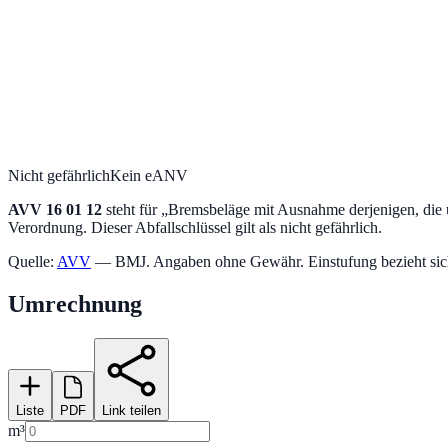
Nicht gefährlich
Kein eANV
AVV
16 01 12
steht für „
Bremsbeläge mit Ausnahme derjenigen, die u
Verordnung.
Dieser Abfallschlüssel gilt als nicht gefährlich.
Quelle:
AVV
— BMJ. Angaben ohne Gewähr. Einstufung bezieht sich a
Umrechnung
Liste
PDF
Link teilen
m³