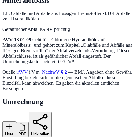
Mineralölbasis
13
Ölabfälle und Abfälle aus flüssigen Brennstoffen
›
13 01
Abfälle
von Hydraulikölen
Gefährlicher Abfall
eANV-pflichtig
AVV
13 01 09
steht für „
Chlorierte Hydrauliköle auf
Mineralölbasis
" und gehört zum Kapitel „
Ölabfälle und Abfälle aus
flüssigen Brennstoffen
" der Abfallverzeichnis-Verordnung.
Dieser
Abfallschlüssel ist als gefährlicher Abfall eingestuft.
Der
Umrechnungsfaktor beträgt 0.95 t/m³.
Quelle:
AVV
i.V.m.
NachwV § 2
— BMJ. Angaben ohne Gewähr.
Einstufung bezieht sich auf den generischen Abfallschlüssel,
Einzelfall kann abweichen. Es gelten die aktuellen amtlichen
Fassungen.
Umrechnung
Liste
PDF
Link teilen