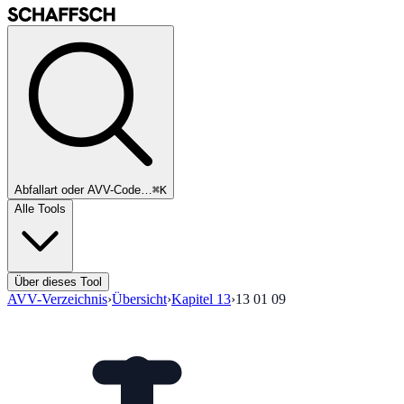
Abfallart oder AVV-Code…
⌘K
Alle Tools
Über dieses Tool
AVV-Verzeichnis
›
Übersicht
›
Kapitel
13
›
13 01 09