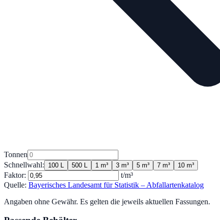
Tonnen
Schnellwahl:
100 L
500 L
1 m³
3 m³
5 m³
7 m³
10 m³
Faktor:
t/m³
Quelle:
Bayerisches Landesamt für Statistik – Abfallartenkatalog
Angaben ohne Gewähr. Es gelten die jeweils aktuellen Fassungen.