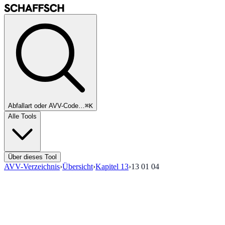
Abfallart oder AVV-Code…
⌘K
Alle Tools
Über dieses Tool
AVV-Verzeichnis
›
Übersicht
›
Kapitel
13
›
13 01 04