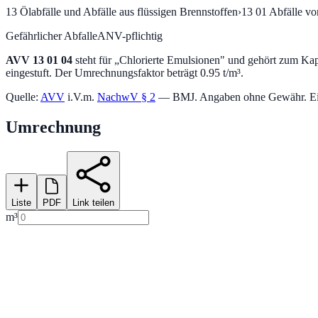
13
Ölabfälle und Abfälle aus flüssigen Brennstoffen
›
13 01
Abfälle vo
Gefährlicher Abfall
eANV-pflichtig
AVV
13 01 04
steht für „
Chlorierte Emulsionen
" und gehört zum Kap
eingestuft.
Der Umrechnungsfaktor beträgt 0.95 t/m³.
Quelle:
AVV
i.V.m.
NachwV § 2
— BMJ. Angaben ohne Gewähr. Einstu
Umrechnung
Liste
PDF
Link teilen
m³